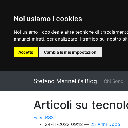
Noi usiamo i cookies
Noi usiamo i cookies e altre tecniche di tracciamento
annunci mirati, per analizzare il traffico sul nostro si
Accetto
Cambia le mie impostazioni
Vai al testo principale
Stefano Marinelli's Blog
Chi Sono
Articoli su tecno
Feed RSS
24-11-2023 09:12
25 Anni Dopo