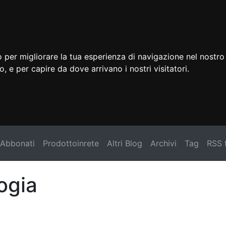
 per migliorare la tua esperienza di navigazione nel nostro 
to, e per capire da dove arrivano i nostri visitatori.
Abbonati
Prodottoinrete
Altri Blog
Archivi
Tag
RSS 
logia